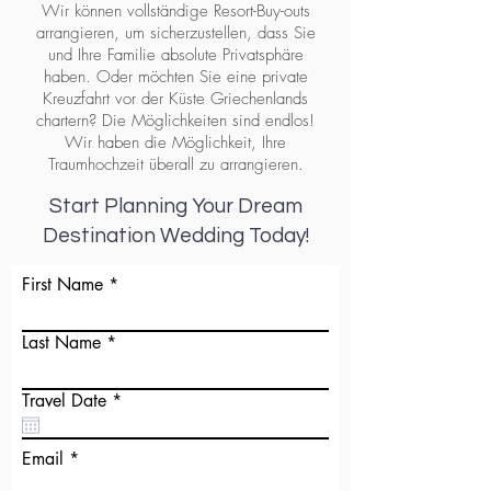
Wir können vollständige Resort-Buy-outs
arrangieren, um sicherzustellen, dass Sie
und Ihre Familie absolute Privatsphäre
haben. Oder möchten Sie eine private
Kreuzfahrt vor der Küste Griechenlands
chartern? Die Möglichkeiten sind endlos!
Wir haben die Möglichkeit, Ihre
Traumhochzeit überall zu arrangieren.
Start Planning Your Dream
Destination Wedding Today!
First Name
Last Name
r
Travel Date
*
e
q
u
Email
i
r