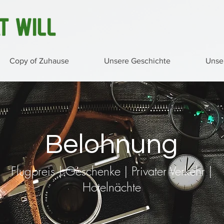
Copy of Zuhause
Unsere Geschichte
Unse
Belohnung
Flugpreis | Geschenke | Privater Verkehr |
Hotelnächte